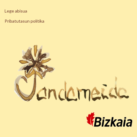
Lege abisua
Pribatutasun politika