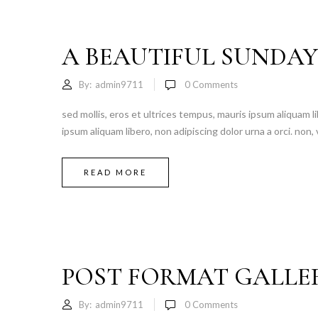
A BEAUTIFUL SUNDA
By:
admin9711
0
Comments
sed mollis, eros et ultrices tempus, mauris ipsum aliquam li
ipsum aliquam libero, non adipiscing dolor urna a orci. non, 
READ MORE
POST FORMAT GALLE
By:
admin9711
0
Comments