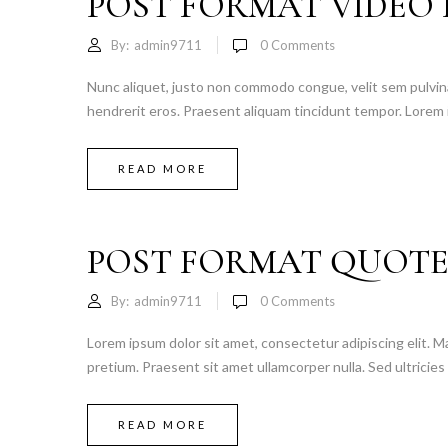
POST FORMAT VIDEO
By:
admin9711
0
Comments
Nunc aliquet, justo non commodo congue, velit sem pulvinar
hendrerit eros. Praesent aliquam tincidunt tempor. Lorem i
READ MORE
POST FORMAT QUOTE
By:
admin9711
0
Comments
Lorem ipsum dolor sit amet, consectetur adipiscing elit. Ma
pretium. Praesent sit amet ullamcorper nulla. Sed ultricies v
READ MORE