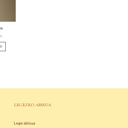
os
do
TO
LEGEZKO ABISUA
Lege abisua