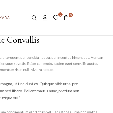
0
0
KARA
e Convallis
itora torquent per conubia nostra, per inceptos himenaeos. Aenean
elerisque sagittis. Etiam commodo, sapien eget convallis auctor,
lementum risus nulla viverra neque.
 magna, ut tincidunt ex. Quisque nibh urna, pre
dum sed libero. Pellent mauris nunc, pretium non
istique dui.”
uam condimentum elit dictum vel. Sed ultrices, urna non mattis