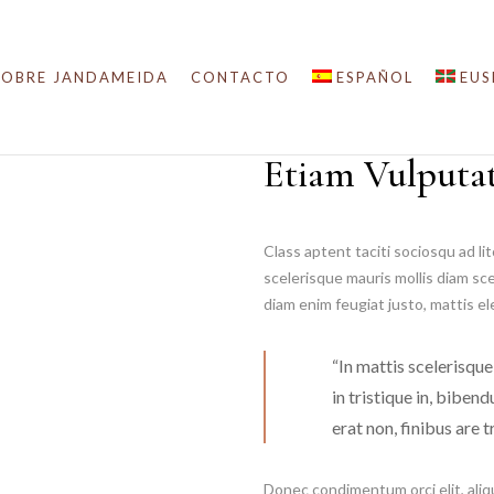
SOBRE JANDAMEIDA
CONTACTO
ESPAÑOL
EUS
Etiam Vulputat
Class aptent taciti sociosqu ad l
scelerisque mauris mollis diam sc
diam enim feugiat justo, mattis e
“In mattis scelerisque
in tristique in, biben
erat non, finibus are tr
Donec condimentum orci elit, aliq