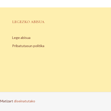
LEGEZKO ABISUA
Lege abisua
Pribatutasun politika
.
Matizart
diseinatutako