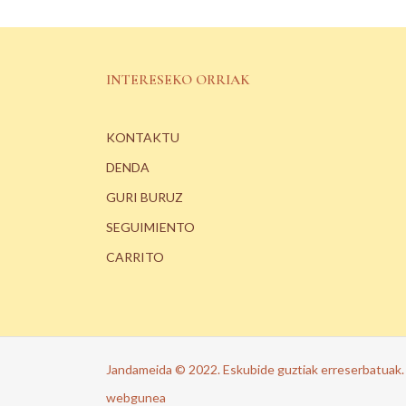
INTERESEKO ORRIAK
KONTAKTU
DENDA
GURI BURUZ
SEGUIMIENTO
CARRITO
Jandameida © 2022. Eskubide guztiak erreserbatuak
webgunea