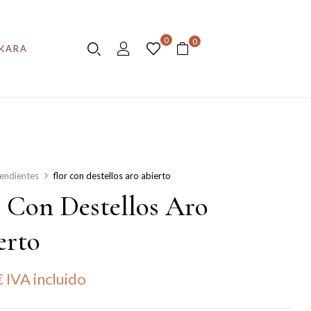
0
0
KARA
endientes
flor con destellos aro abierto
r Con Destellos Aro
erto
€
IVA incluido