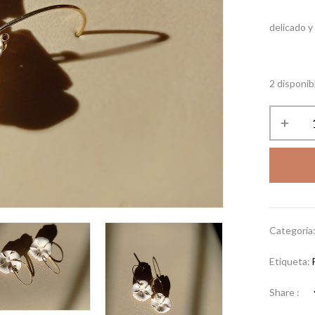
delicado 
2 disponib
Categoría
Etiqueta:
Share :