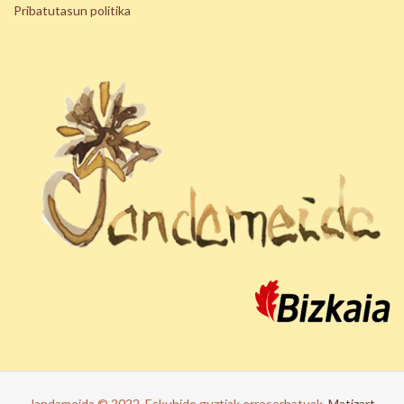
Pribatutasun politika
Jandameida © 2022. Eskubide guztiak erreserbatuak.
Matizart