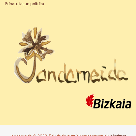
Pribatutasun politika
Jandameida © 2022. Eskubide guztiak erreserbatuak.
Matizart